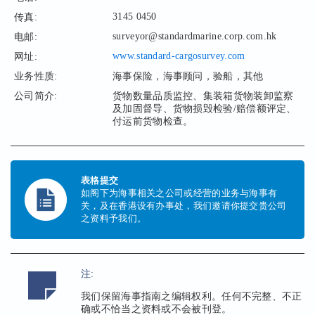
3145 0450
传真:
surveyor@standardmarine.corp.com.hk
电邮:
www.standard-cargosurvey.com
网址:
业务性质:
海事保险，海事顾问，验船，其他
公司简介:
货物数量品质监控、集装箱货物装卸监察
及加固督导、货物损毁检验/赔偿额评定、
付运前货物检查。
表格提交
如阁下为海事相关之公司或经营的业务与海事有
关，及在香港设有办事处，我们邀请你提交贵公司
之资料予我们。
注:
我们保留海事指南之编辑权利。任何不完整、不正
确或不恰当之资料或不会被刊登。