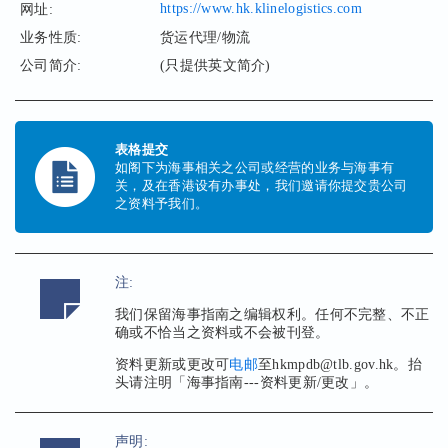
https://www.hk.klinelogistics.com
网址:
业务性质:
货运代理/物流
公司简介:
(只提供英文简介)
表格提交
如阁下为海事相关之公司或经营的业务与海事有
关，及在香港设有办事处，我们邀请你提交贵公司
之资料予我们。
注:
我们保留海事指南之编辑权利。任何不完整、不正
确或不恰当之资料或不会被刊登。
资料更新或更改可
电邮
至hkmpdb@tlb.gov.hk。抬
头请注明「海事指南---资料更新/更改」。
声明: