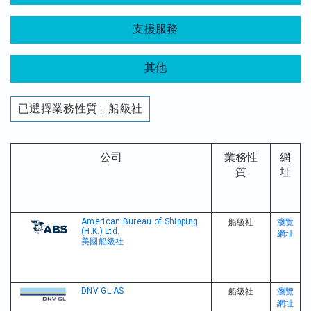
支援服務
其他
已選擇業務性質 : 船級社
公司
業務性
網
質
址
American Bureau of Shipping
船級社
瀏覽
(H.K.) Ltd.
網址
美國船級社
DNV GL AS
船級社
瀏覽
網址