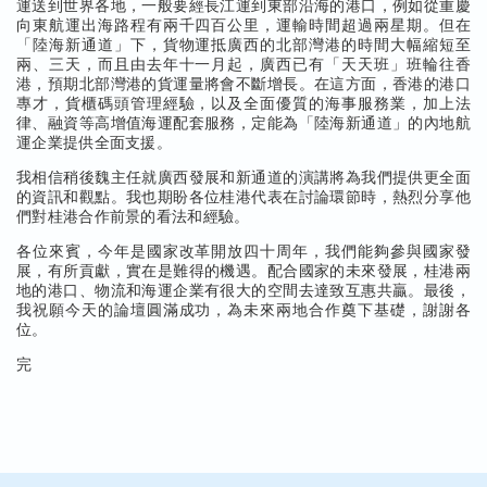
運送到世界各地，一般要經長江運到東部沿海的港口，例如從重慶
向東航運出海路程有兩千四百公里，運輸時間超過兩星期。但在
「陸海新通道」下，貨物運抵廣西的北部灣港的時間大幅縮短至
兩、三天，而且由去年十一月起，廣西已有「天天班」班輪往香
港，預期北部灣港的貨運量將會不斷增長。在這方面，香港的港口
專才，貨櫃碼頭管理經驗，以及全面優質的海事服務業，加上法
律、融資等高增值海運配套服務，定能為「陸海新通道」的內地航
運企業提供全面支援。
我相信稍後魏主任就廣西發展和新通道的演講將為我們提供更全面
的資訊和觀點。我也期盼各位桂港代表在討論環節時，熱烈分享他
們對桂港合作前景的看法和經驗。
各位來賓，今年是國家改革開放四十周年，我們能夠參與國家發
展，有所貢獻，實在是難得的機遇。配合國家的未來發展，桂港兩
地的港口、物流和海運企業有很大的空間去達致互惠共贏。最後，
我祝願今天的論壇圓滿成功，為未來兩地合作奠下基礎，謝謝各
位。
完