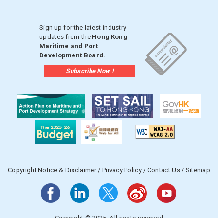
Sign up for the latest industry
updates from the
Hong Kong
Maritime and Port
Development Board.
Subscribe Now !
Copyright Notice & Disclaimer
/
Privacy Policy
/
Contact Us
/
Sitemap
Copyright © 2025. All rights reserved