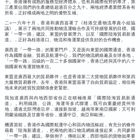
十。香港擁有成熟的服務型經濟體系，也有具國際視野的專才，第
三產業佔我們的生產總值超過百分之九十。兩地經濟產業體系各有
所長，正好構成兩地之間的優勢互補。
二○一六年十月，香港和廣西簽署了《桂港交通物流專責小組協
議》，展示了兩地共同推動物流運輸合作及可持續發展的目標。國
家「一帶一路」建設、東盟的發展潛力、以至「國際陸海貿易新通
道」，正好為桂港港口、物流和海運業提供良好的合作機會。
廣西是「一帶一路」的重要門戶，又是面向東盟的國際通道。香港
作為國際金融、貿易及航運中心，我們的物流網絡遍及全球各地，
「一帶一路」沿線的一百二十多個國家中，香港已經與其中約八十
個國家有海運貨物來往。
東盟是廣西最大的貿易夥伴；也是香港第二大貨物貿易夥伴和第四
大服務貿易夥伴。去年，香港與東盟簽署了自由貿易協定，相信兩
地未來的經貿投資關係會更緊密。
我知道廣西與內地西部省份正在積極推展「國際陸海貿易新通
道」，利用鐵路、公路、海運等多式聯運，既可由重慶經貴州等
地，通過北部灣港沿岸，連接新加坡、越南等東南亞國家；又可利
用蘭渝鐵路及甘肅等省份，連通中亞、南亞和歐洲。
機遇當前，香港作為國際航運中心和區內物流樞紐，有充分的條件
藉着「陸海新通道」，把兩地的港口物流網絡連接起來，共同參與
「一帶一路」建設。舉個例子，傳統以來，西部地區的貨物如果要