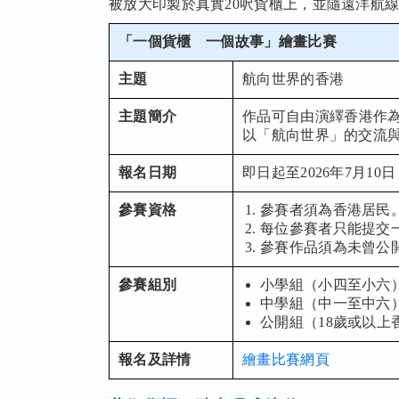
被放大印製於真實20呎貨櫃上，並隨遠洋航
「一個貨櫃 一個故事」繪畫比賽
主題
航向世界的香港
主題簡介
作品可自由演繹香港作
以「航向世界」的交流
報名日期
即日起至2026年7月10日
參賽資格
參賽者須為香港居民
每位參賽者只能提交
參賽作品須為未曾公
參賽組別
小學組（小四至小六
中學組（中一至中六
公開組（18歲或以上
報名及詳情
繪畫比賽網頁