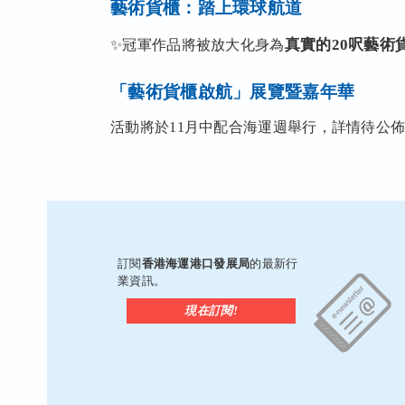
藝術貨櫃：踏上環球航道
真實的20呎藝術
✨冠軍作品將被放大化身為
「藝術貨櫃啟航」展覽暨嘉年華
活動將於11月中配合海運週舉行，詳情待公
訂閱
香港海運港口發展局
的最新行
業資訊。
現在訂閱!