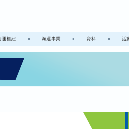
海運樞紐
海運事業
資料
活